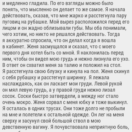
и медленно гладила. По его взгляды можно было
понять, что мысленно он делает то же самое. Я начала
действовать, сказав, что мне жарко и расстегнула пару
пуговиц на рубашке. Мой вырез расположился перед его
лицом и он жадно облизывали губы. Мы оба понимали,
чего хотим, но никто не решался действовать. Тогда
я аккуратно спросила, что он делал когда я вошла
в кабинет. Женя засмущался и сказал, что с моего
первого дня хотел быть со мной. Я наклонилась перед
ним, чтобы он видел мою грудь и нежно лизнула его ухо.
В ответ он схватил меня за талию и положил на стол.
Я расстегнула свою блузку и кинула на пол. Женя скинул
с себя рубашку и расстегнул ширинку. Я лежала
наслаждаясь, как он ласкает мои груди. Левой рукой
он мял левую грудь, а у правой груди нежно лизал
сосок. Соски быстро затвердели, а между ног стало
очень мокро. Женя сорвал с меня юбку и тоже выкинул.
Я осталась в одних трусах. Они тоже долго не пробыли
на мне и полетели к остальной одежде. Он лег на меня
сверху и засунул свой большой ствол в мою
девственную вагину. Я почувствовала неприятную боль,