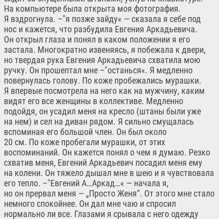
На компьютере была открыта моя фотография.
Я вздрогнула. –"я позже зайду« — сказала я себе под
нос и кажется, что разбудила Евгения Аркадьевича.
Он открыл глаза и понял в каком положении я его
застала. Многократно извеняясь, я побежала к двери,
но твердая рука Евгения Аркадьевича схватила мою
ручку. Он прошептал мне –"останься«. Я медленно
повернулась голову. По коже пробежались мурашки.
Я впервые посмотрела на него как на мужчину, каким
видят его все женщины в коллективе. Медленно
подойдя, он усадил меня на кресло (штаны были уже
на нем) и сел на диван рядом. Я сильно смущалась
вспоминая его большой член. Он был около
20 см. По коже пробегали мурашки, от этих
воспоминаний. Он кажется понял о чем я думаю. Резко
схватив меня, Евгений Аркадьевич посадил меня ему
на колени. Он тяжело дышал мне в шею и я чувствовала
его тепло. –"Евгений А…Аркад…« — начала я,
но он прервал меня — „Просто Женя“. От этого мне стало
немного спокойнее. Он дал мне чаю и спросил
нормально ли все. Глазами я срывала с него одежду