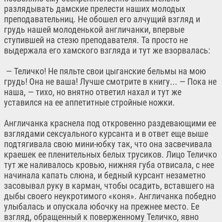
разлядывать дамские прелести наших молодых
преподавательниц. Не обошел его алчущий взгляд и
грудь нашей молоденькой англичанки, впервые
ступившей на стезю преподавателя. Та просто не
выдержала его хамского взгляда и тут же взорвалась:
— Теличко! Не пяльте свои цыганские бельмы на мою
грудь! Она не ваша! Лучше смотрите в книгу... — Пока не
наша, — тихо, но внятно ответил нахал и тут же
уставился на ее аппетитные стройные ножки.
Англичанка краснела под откровенно раздевающими ее
взглядами сексуального курсанта и в ответ еще выше
подтягивала свою мини-юбку так, что она засвечивала
краешек ее пленительных белых трусиков. Лицо Теличко
тут же наливалось кровью, нижняя губа отвисала, с нее
начинала капать слюна, и бедный курсант незаметно
засовывал руку в карман, чтобы осадить, вставшего на
дыбы своего неукротимого «коня». Англичанка победно
улыбалась и опускала юбочку на прежнее место. Ее
взгляд, обращенный к поверженному Теличко, явно