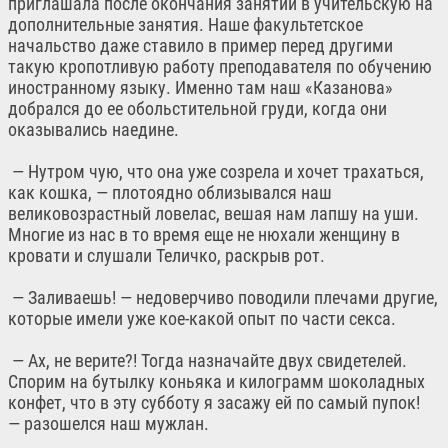
приглашала после окончания занятий в учительскую на
дополнительные занятия. Наше факультетское
начальство даже ставило в пример перед другими
такую кропотливую работу преподавателя по обучению
иностранному языку. Именно там наш «Казанова»
добрался до ее обольстительной груди, когда они
оказывались наедине.
— Нутром чую, что она уже созрела и хочет трахаться,
как кошка, — плотоядно облизывался наш
великовозрастный ловелас, вешая нам лапшу на уши.
Многие из нас в то время еще не нюхали женщину в
кровати и слушали Теличко, раскрыв рот.
— Заливаешь! — недоверчиво поводили плечами другие,
которые имели уже кое-какой опыт по части секса.
— Ах, не верите?! Тогда назначайте двух свидетелей.
Спорим на бутылку коньяка и килограмм шоколадных
конфет, что в эту субботу я засажу ей по самый пупок!
— разошелся наш мужлан.