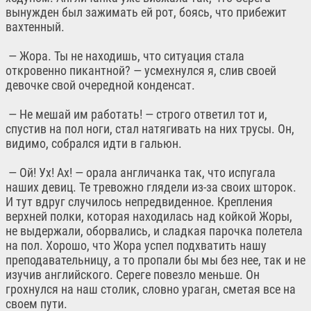
вынужден был зажимать ей рот, боясь, что прибежит
вахтенный.
— Жора. Ты не находишь, что ситуация стала
откровенно пикантной? — усмехнулся я, слив своей
девочке свой очередной конденсат.
— Не мешай им работать! — строго ответил тот и,
спустив на пол ноги, стал натягивать на них трусы. Он,
видимо, собрался идти в гальюн.
— Ой! Ух! Ах! — орала англичанка так, что испугала
наших девиц. Те тревожно глядели из-за своих шторок.
И тут вдруг случилось непредвиденное. Крепления
верхней полки, которая находилась над койкой Жоры,
не выдержали, оборвались, и сладкая парочка полетела
на пол. Хорошо, что Жора успел подхватить нашу
преподавательницу, а то пропали бы мы без нее, так и не
изучив английского. Сереге повезло меньше. Он
грохнулся на наш столик, словно ураган, сметая все на
своем пути.