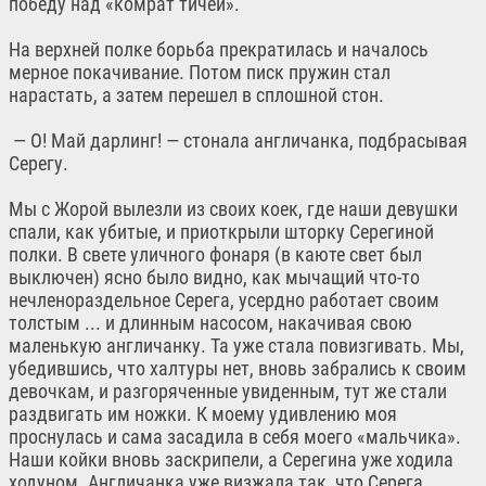
победу над «комрат тичей».
На верхней полке борьба прекратилась и началось
мерное покачивание. Потом писк пружин стал
нарастать, а затем перешел в сплошной стон.
— О! Май дарлинг! — стонала англичанка, подбрасывая
Серегу.
Мы с Жорой вылезли из своих коек, где наши девушки
спали, как убитые, и приоткрыли шторку Серегиной
полки. В свете уличного фонаря (в каюте свет был
выключен) ясно было видно, как мычащий что-то
нечленораздельное Серега, усердно работает своим
толстым ... и длинным насосом, накачивая свою
маленькую англичанку. Та уже стала повизгивать. Мы,
убедившись, что халтуры нет, вновь забрались к своим
девочкам, и разгоряченные увиденным, тут же стали
раздвигать им ножки. К моему удивлению моя
проснулась и сама засадила в себя моего «мальчика».
Наши койки вновь заскрипели, а Серегина уже ходила
ходуном. Англичанка уже визжала так, что Серега