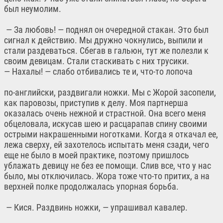
был неумолим.
— За любовь! — поднял он очередной стакан. Это был
сигнал к действию. Мы дружно чокнулись, выпили и
стали раздеваться. Сбегав в гальюн, тут же полезли к
своим девицам. Стали стаскивать с них трусики.
— Нахалы! — слабо отбивались те и, что-то лопоча
по-английски, раздвигали ножки. Мы с Жорой засопели,
как паровозы, приступив к делу. Моя партнерша
оказалась очень нежной и страстной. Она всего меня
обцеловала, искусав шею и расцарапав спину своими
острыми накрашенными ноготками. Когда я откачал ее,
лежа сверху, ей захотелось испытать меня сзади, чего
еще не было в моей практике, поэтому пришлось
ублажать девицу не без ее помощи. Слив все, что у нас
было, мы отключилась. Жора тоже что-то притих, а на
верхней полке продолжалась упорная борьба.
— Кися. Раздвинь ножки, — упрашивал кавалер.