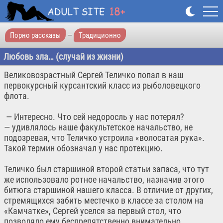
Порно рассказы
—
Традиционно
Любовь зла… (случай из жизни)
Великовозрастный Сергей Теличко попал в наш
первокурсный курсантский класс из рыболовецкого
флота.
— Интересно. Что сей недоросль у нас потерял?
— удивлялось наше факультетское начальство, не
подозревая, что Теличко устроила «волосатая рука».
Такой термин обозначал у нас протекцию.
Теличко был старшиной второй статьи запаса, что тут
же использовало ротное начальство, назначив этого
битюга старшиной нашего класса. В отличие от других,
стремящихся забить местечко в классе за столом на
«Камчатке», Сергей уселся за первый стол, что
позволяло ему беспрепятственно внимательно