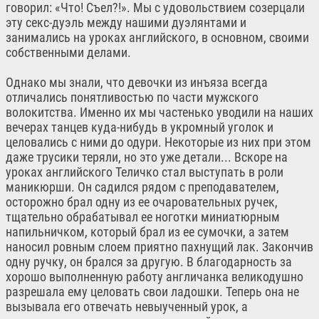
говорил: «Что! Съел?!». Мы с удовольствием созерцали
эту секс-дуэль между нашими дуэлянтами и
занимались на уроках английского, в основном, своими
собственными делами.
Однако мы знали, что девочки из инъяза всегда
отличались понятливостью по части мужского
волокитства. Именно их мы частенько уводили на наших
вечерах танцев куда-нибудь в укромный уголок и
целовались с ними до одури. Некоторые из них при этом
даже трусики теряли, но это уже детали... Вскоре на
уроках английского Теличко стал выступать в роли
маникюрши. Он садился рядом с преподавателем,
осторожно брал одну из ее очаровательных ручек,
тщательно обрабатывал ее ноготки миниатюрным
напильничком, который брал из ее сумочки, а затем
наносил ровным слоем приятно пахнущий лак. Закончив
одну ручку, он брался за другую. В благодарность за
хорошо выполненную работу англичанка великодушно
разрешала ему целовать свои ладошки. Теперь она не
вызывала его отвечать невыученный урок, а