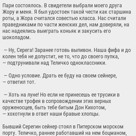
Пари состоялось. В свидетели выбрали моего друга
Жору и меня. Я был удостоен такой чести как старшина
роты, а Жора считался совестью класса. Нас считали
праведниками по части женских дел, нам доверяли, на
нас надеялись выиграть коньяк и закусить его
шоколадом.
— Ну, Серега! Заранее готовь выпивон. Наша фифа и до
колен тебя не допустит, не то, что до своего пупка,
— подтрунивали над Теличко одноклассники.
— Одно условие. Драть ее буду на своем сейнере,
— ответил тот.
— Хоть на луне! Но если не принесешь ее трусики в
качестве трофея в сопровождении этих верных
оруженосцев, быть тебе битым Дон Кихотом,
— хохотнули в ответ наши бравые хлопцы.
Бывший Серегин сейнер стоял в Питерском морском
порту. Теличко, раннее работавший на нем боцманом,