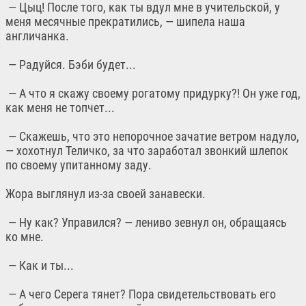
— Цыц! После того, как ты вдул мне в учительской, у
меня месячные прекратились, — шипела наша
англичанка.
— Радуйся. Бэби будет...
— А что я скажу своему рогатому придурку?! Он уже год,
как меня не топчет...
— Скажешь, что это непорочное зачатие ветром надуло,
— хохотнул Теличко, за что заработал звонкий шлепок
по своему упитанному заду.
Жора выглянул из-за своей занавески.
— Ну как? Управился? — лениво зевнул он, обращаясь
ко мне.
— Как и ты...
— А чего Серега тянет? Пора свидетельствовать его