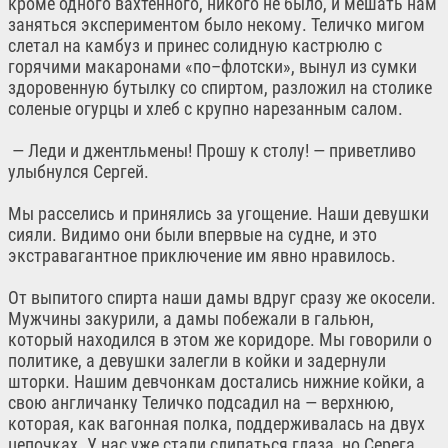
кроме одного вахтенного, никого не было, и мешать нам
заняться экспериментом было некому. Теличко мигом
слетал на камбуз и принес солидную кастрюлю с
горячими макаронами «по–флотски», вынул из сумки
здоровенную бутылку со спиртом, разложил на столике
соленые огурцы и хлеб с крупно нарезанным салом.
— Леди и джентльмены! Прошу к столу! — приветливо
улыбнулся Сергей.
Мы расселись и принялись за угощение. Наши девушки
сияли. Видимо они были впервые на судне, и это
экстравагантное приключение им явно нравилось.
От выпитого спирта наши дамы вдруг сразу же окосели.
Мужчины закурили, а дамы побежали в гальюн,
который находился в этом же коридоре. Мы говорили о
политике, а девушки залегли в койки и задернули
шторки. Нашим девчонкам достались нижние койки, а
свою англичанку Теличко подсадил на — верхнюю,
которая, как вагонная полка, поддерживалась на двух
цепочках. У нас уже стали слипаться глаза, но Серега